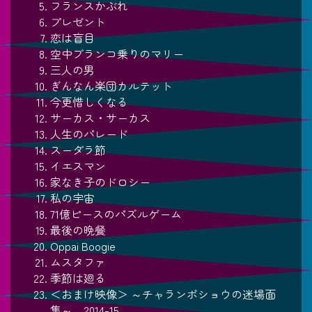
フランスかぶれ
プレゼント
恋は盲目
空中ブランコ乗りのマリー
三人の男
ぎんなん楽団カルテット
今更惜しくなる
サーカス・サーカス
人生のパレード
スーダラ節
イエスマン
家なき子のドロシー
私の宇宙
71億ピースのパズルゲーム
最後の晩餐
Oppai Boogie
ムスタファ
季節は廻る
＜おまけ映像＞ ～チャランポショウの迷場面
集～ 2014-15