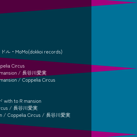
MoMo(dokkoi records)
lia Circus
mansion / 長谷川愛実
ion / Coppelia Circus
 to R mansion
ircus / 長谷川愛実
n / Coppelia Circus / 長谷川愛実