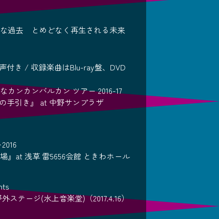
な過去 とめどなく再生される未来
付き / 収録楽曲はBlu-ray盤、DVD
ンカンバルカン ツアー 2016-17
の手引き』 at 中野サンプラザ
016
at 浅草 雷5656会館 ときわホール
ts
外ステージ(水上音楽堂)（2017.4.16）