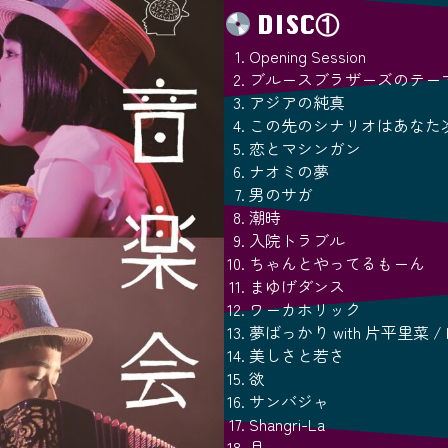
DISC①
Opening Session
ブルースブラザーズのテー
アジアの純真
この先のシナリオはあなた
恋とマシンガン
ナオミの夢
男のサガ
潮時
入院トラブル
ちゃんとやってるもーん
まゆげダンス
ワーカホリック
夢ばっかり with 片平里菜 / R
美しさと若さ
欲
サンバジャ
Shangri-La
月