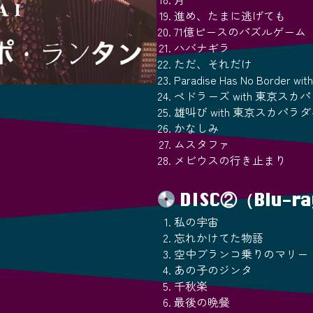
進め、たまに逃げても
71億ピースのパズルゲーム
ハバナギラ
ただ、それだけ
Paradise Has No Bor
ペドラーズ with 東京ス
雄叫び with 東京スカパ
かなしみ
ムスタファ
メビウスの行き止まり
DISC②（Blu-
私の宇宙
忘れかけてた物語
空中ブランコ乗りのマリー
あの子のジンタ
千秋楽
最後の晩餐