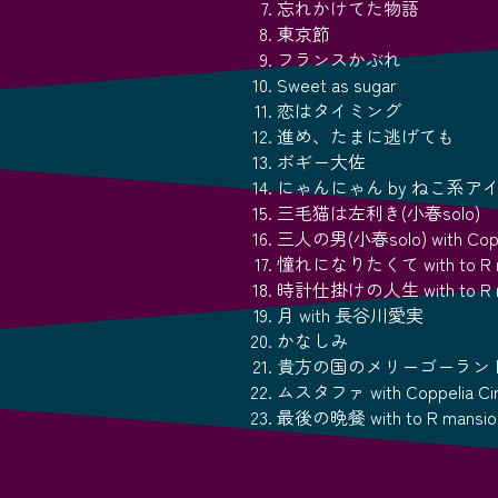
忘れかけてた物語
東京節
フランスかぶれ
Sweet as sugar
恋はタイミング
進め、たまに逃げても
ボギー大佐
にゃんにゃん by ねこ系アイドル・
三毛猫は左利き(小春solo)
三人の男(小春solo) with Coppe
憧れになりたくて with to R 
時計仕掛けの人生 with to R mans
月 with 長谷川愛実
かなしみ
貴方の国のメリーゴーランド with
ムスタファ with Coppelia C
最後の晩餐 with to R mansio