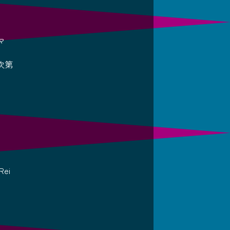
マ
次第
ei