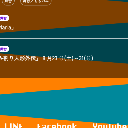
舞台
舞台／もものみ
舞台
ria」
舞台
り人形外伝」 8 月23 日(土)～31(日)
LINE
Facebook
YouTube