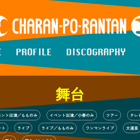
E
PROFILE
DISCOGRAPHY
舞台
ベント出演／もものみ
イベント出演／小春のみ
ツアー
テレ
ント
ライブ
ライブ／もものみ
ワンマンライブ
大道芸