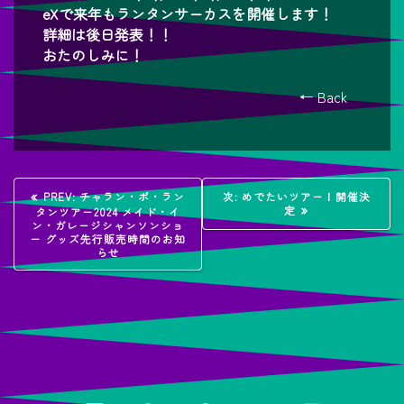
eXで来年もランタンサーカスを開催します！
詳細は後日発表！！
おたのしみに！
← Back
投
過
次
PREV:
チャラン・ポ・ラン
次:
めでたいツアー！開催決
去
の
定
タンツアー2024 メイド・イ
稿
の
投
ン・ガレージシャンソンショ
投
稿:
ー グッズ先行販売時間のお知
稿:
らせ
ナ
ビ
ゲ
ー