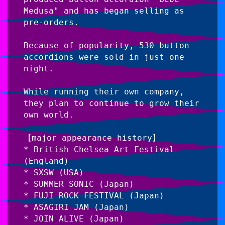
Medusa" and has began selling as 
pre-orders.
Because of popularity, 530 button 
accordions were sold in just one 
night.
While running their own company, 
they plan to continue to grow their 
own world.
【major appearance history】
* British Chelsea Art Festival 
(England)
* SXSW (USA)
* SUMMER SONIC (Japan)
* FUJI ROCK FESTIVAL (Japan)
* ASAGIRI JAM (Japan)
* JOIN ALIVE (Japan)