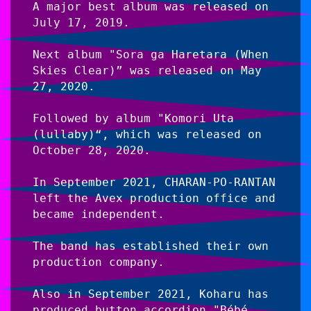
A major best album was released on 
July 17, 2019.
Next album "Sora ga Haretara (When 
Skies Clear)” was released on May 
27, 2020.
Followed by album "Komori Uta 
(lullaby)“, which was released on 
October 28, 2020.
In September 2021, CHARAN-PO-RANTAN 
left the Avex production office and 
became independent.
The band has established their own 
production company.
Also in September 2021, Koharu has 
produced button accordion "Bébé 