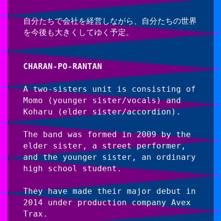
自分たちで会社を経営しながら、自分たちの世界
を今後も大きくしてゆく予定。
CHARAN-PO-RANTAN
A two-sisters unit is consisting of 
Momo (younger sister/vocals) and 
Koharu (elder sister/accordion).
The band was formed in 2009 by the 
elder sister, a street performer, 
and the younger sister, an ordinary 
high school student.
They have made their major debut in 
2014 under production company Avex 
Trax.