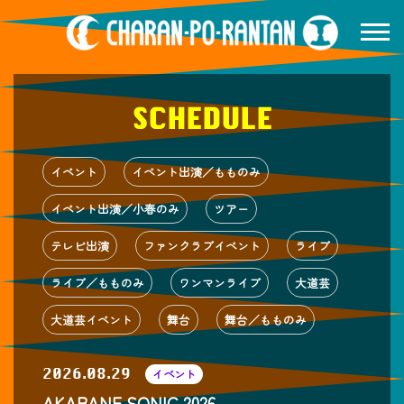
SCHEDULE
イベント
イベント出演／もものみ
イベント出演／小春のみ
ツアー
テレビ出演
ファンクラブイベント
ライブ
ライブ／もものみ
ワンマンライブ
大道芸
大道芸イベント
舞台
舞台／もものみ
2026.08.29
イベント
AKABANE SONIC 2026