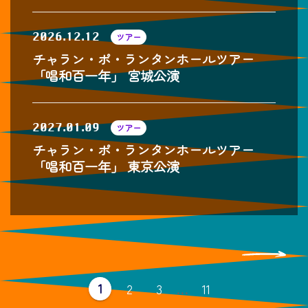
2026.12.12
ツアー
チャラン・ポ・ランタンホールツアー
「唱和百一年」 宮城公演
2027.01.09
ツアー
チャラン・ポ・ランタンホールツアー
「唱和百一年」 東京公演
投
稿
固
固
固
固
1
2
3
…
11
定
定
定