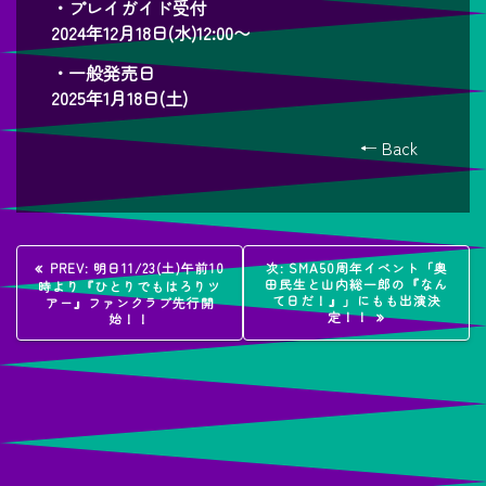
・プレイガイド受付
2024年12月18日(水)12:00〜
・一般発売日
2025年1月18日(土)
← Back
投
過
次
PREV:
明日11/23(土)午前10
次:
SMA50周年イベント「奥
去
の
田民生と山内総一郎の『なん
時より『ひとりでもはろりツ
稿
の
投
て日だ！』」にもも出演決
アー』ファンクラブ先行開
投
稿:
定！！
始！！
稿:
ナ
ビ
ゲ