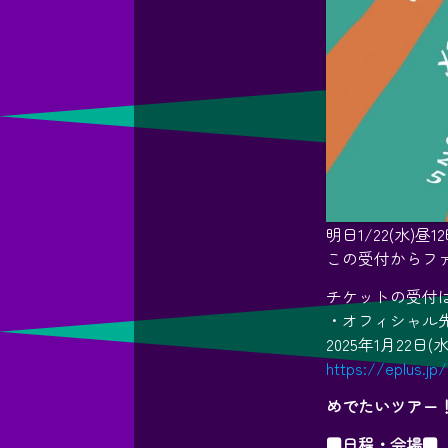
明日1/22(水
この受付からフ
チケットの受付
・オフィシャル先
2025年1月22日(水)
https://eplus.jp
めでたいツアー
■日程・会場■