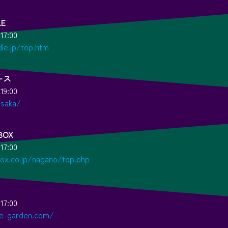
LE
17:00
dle.jp/top.htm
ース
19:00
osaka/
BOX
17:00
box.co.jp/nagano/top.php
17:00
be-garden.com/