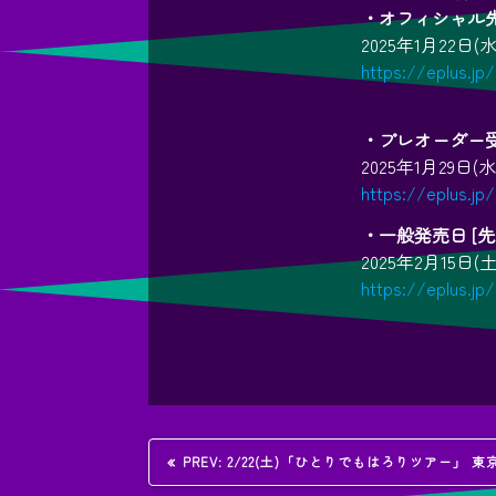
・オフィシャル先
2025年1月22日(水)
https://eplus.jp
・プレオーダー受
2025年1月29日(水)
https://eplus.jp
・一般発売日 [
2025年2月15日(土
https://eplus.jp
投
過
PREV:
2/22(土)「ひとりでもはろりツアー」
去
の