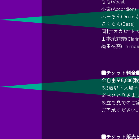
もも(Vocal)
小春(Accordion)
ふーちん(Drums)
さくらん(Bass)
岡村”オカピ”トモ子(
山本茉莉奈(Clarin
織田祐亮(Trumpe
■チケット料金
全自由￥5,800
※3歳以下入場
※おひとりさま1
※立ち見でのご
ご了承ください
■チケット販売