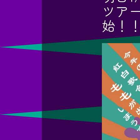
ツア
始！