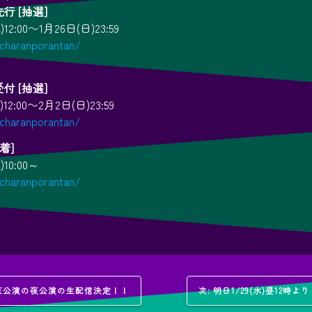
行 [抽選]
12:00〜1月26日(日)23:59
/charanporantan/
付 [抽選]
12:00〜2月2日(日)23:59
/charanporantan/
先着]
)10:00～
/charanporantan/
次
 東京公演の夜公演の生配信決定！！
次:
明日1/29(水)昼12
の
投