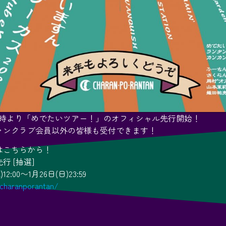
)昼12時より「めでたいツアー！」のオフィシャル先行開始！
ァンクラブ会員以外の皆様も受付できます！
はこちらから！
行 [抽選]
12:00〜1月26日(日)23:59
/charanporantan/
！