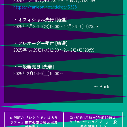
2025年1月15日(水)12:00〜1月19日(日)23:59
https://fanicon.net/ticket/5328
・オフィシャル先行 [抽選]
2025年1月22日(水)12:00〜12月26日(日)23:59
・プレオーダー受付 [抽選]
2025年1月29日(水)12:00〜2月2日(日)23:59
・一般発売日 [先着]
2025年2月15日(土)10:00～
← Back
投
過
次
PREV:
『ひとりでもはろり
次:
明日1/18(土)午前10時よ
去
の
り『めでたいライブ！』一般
ツアー』東京公演の追加出演
の
投
発売開始！！
者発表！！