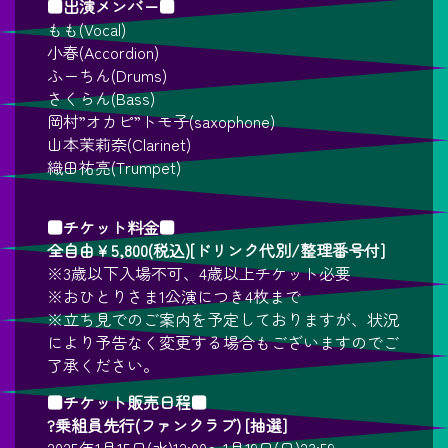
■出演メンバー■
もも(Vocal)
小春(Accordion)
ふーちん(Drums)
さくらん(Bass)
岡村”オカピ”トモ子(saxophone)
山本茉莉奈(Clarinet)
織田祐亮(Trumpet)
■チケット料金■
全自由￥5,800(税込)[ドリンク代別/整理番号付]
※3歳以下入場不可、4歳以上チケット必要
※おひとりさま1公演につき4枚まで
※立ち見でのご案内を予定しておりますが、状況
により予告なく変更する場合もございますのでご
了承ください。
■チケット販売日程■
?乗組員先行(ファンクラブ) [抽選]