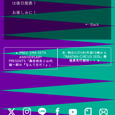
は後日発表！
お楽しみに！
← Back
投
過
次
PREV:
SMA 50TH
次:
明日2/27(木)午前10時から
去
の
「RANTAN-CIRCUS 2025」乗
ANNIVERSARY
稿
の
投
組員先行開始！！
PRESENTS「奥田民生と山内
投
稿:
総一郎の『なんて日だ！』」
稿:
ナ
ビ
ゲ
ー