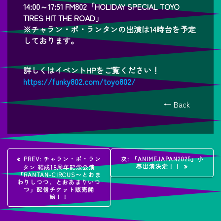
14:00～17:51 FM802「HOLIDAY SPECIAL TOYO
TIRES HIT THE ROAD」
※チャラン・ポ・ランタンの出演は14時台を予定
しております。
詳しくはイベントHPをご覧ください！
https://funky802.com/toyo802/
← Back
投
過
次
PREV:
チャラン・ポ・ラン
次:
「ANIMEJAPAN2025」小
去
の
春出演決定！！
タン 結成15周年記念公演
稿
の
投
「RANTAN-CIRCUS〜とおま
投
稿:
わりしつつ、とおあまりいつ
稿:
つ」配信チケット販売開
ナ
始！！