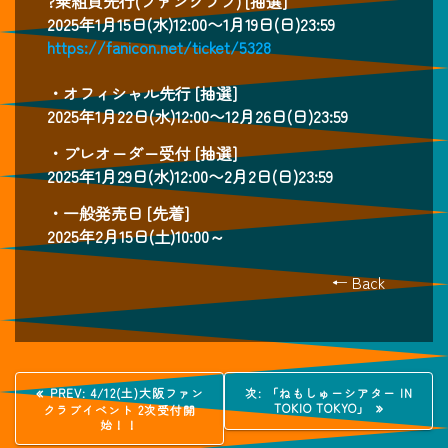
?乗組員先行(ファンクラブ) [抽選]
2025年1月15日(水)12:00〜1月19日(日)23:59
https://fanicon.net/ticket/5328
・オフィシャル先行 [抽選]
2025年1月22日(水)12:00〜12月26日(日)23:59
・プレオーダー受付 [抽選]
2025年1月29日(水)12:00〜2月2日(日)23:59
・一般発売日 [先着]
2025年2月15日(土)10:00～
← Back
投
過
次
PREV:
4/12(土)大阪ファン
次:
「ねもしゅーシアター IN
去
の
TOKIO TOKYO」
クラブイベント 2次受付開
稿
の
投
始！！
投
稿: