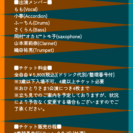
■出演メンバー■
もも(Vocal)
小春(Accordion)
ふーちん(Drums)
さくらん(Bass)
岡村”オカピ”トモ子(saxophone)
山本茉莉奈(Clarinet)
織田祐亮(Trumpet)
■チケット料金■
全自由￥5,800(税込)[ドリンク代別/整理番号付]
※3歳以下入場不可、4歳以上チケット必要
※おひとりさま1公演につき4枚まで
※立ち見でのご案内を予定しておりますが、状況
により予告なく変更する場合もございますのでご
了承ください。
■チケット販売日程■