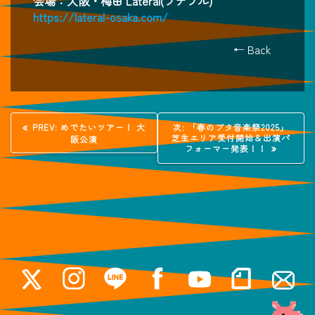
会場：大阪・梅田 Lateral(ラテラル)
https://lateral-osaka.com/
← Back
投
過
次
PREV:
めでたいツアー！ 大
次:
「春のブタ音楽祭2025」
去
の
芝生エリア受付開始＆出演パ
阪公演
稿
の
投
フォーマー発表！！
投
稿:
稿:
ナ
ビ
ゲ
ー
シ