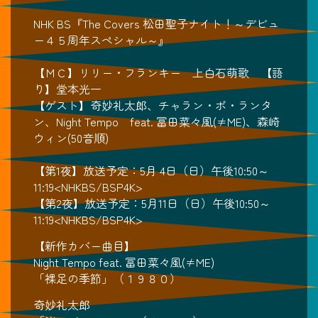
NHK BS『The Covers 松田聖子ナイト！～デビュ
ー４５周年スペシャル～』
【ＭＣ】リリー・フランキー 上白石萌歌 【語
り】堂本光一
【ゲスト】奇妙礼太郎、チャラン・ポ・ランタ
ン、Night Tempo feat. 冨田菜々風(≠ME)、森崎
ウィン(50音順)
【第1夜】放送予定：5月 4日（日）午後10:50～
11:19<NHKBS/BSP4K>
【第2夜】放送予定：5月11日（日）午後10:50～
11:19<NHKBS/BSP4K>
【新作カバー曲目】
Night Tempo feat. 冨田菜々風(≠ME)
「裸足の季節」（１９８０）
奇妙礼太郎