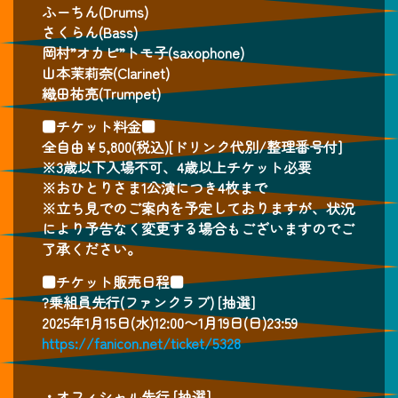
ふーちん(Drums)
さくらん(Bass)
岡村”オカピ”トモ子(saxophone)
山本茉莉奈(Clarinet)
織田祐亮(Trumpet)
■チケット料金■
全自由￥5,800(税込)[ドリンク代別/整理番号付]
※3歳以下入場不可、4歳以上チケット必要
※おひとりさま1公演につき4枚まで
※立ち見でのご案内を予定しておりますが、状況
により予告なく変更する場合もございますのでご
了承ください。
■チケット販売日程■
?乗組員先行(ファンクラブ) [抽選]
2025年1月15日(水)12:00〜1月19日(日)23:59
https://fanicon.net/ticket/5328
・オフィシャル先行 [抽選]