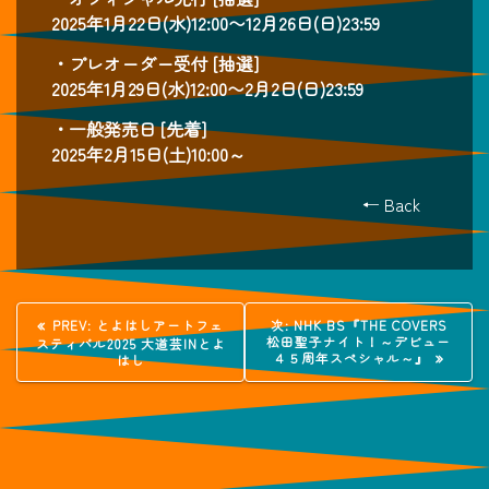
2025年1月22日(水)12:00〜12月26日(日)23:59
・プレオーダー受付 [抽選]
2025年1月29日(水)12:00〜2月2日(日)23:59
・一般発売日 [先着]
2025年2月15日(土)10:00～
← Back
投
過
次
PREV:
とよはしアートフェ
次:
NHK BS『THE COVERS
去
の
松田聖子ナイト！～デビュー
スティバル2025 大道芸INとよ
稿
の
投
４５周年スペシャル～』
はし
投
稿:
稿:
ナ
ビ