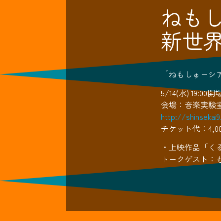
ねもし
新世
「ねもしゅーシア
5/14(水) 19:00開
会場：音楽実験室
http://shinsekai9
チケット代：4,
・上映作品「く
トークゲスト：