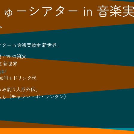
ゅーシアター in 音楽
界
ター in 音楽実験室 新世界」
場 / 19:30開演
 新世界
.jp/
000円+ドリンク代
るみ割り人形外伝」
もも（チャラン・ポ・ランタン）