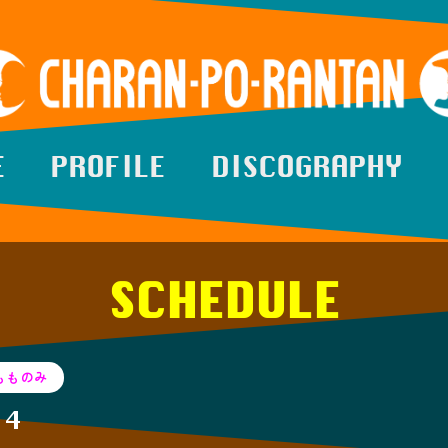
E
PROFILE
DISCOGRAPHY
SCHEDULE
もものみ
14