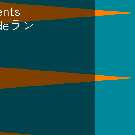
nts
deラン