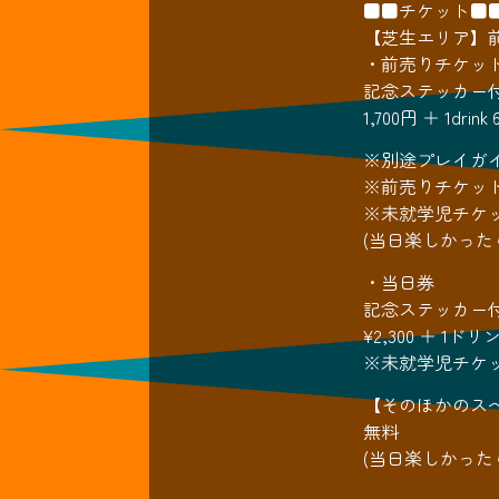
■■チケット■
【芝生エリア】
・前売りチケッ
記念ステッカー
1,700円 ＋ 1drink
※別途プレイガ
※前売りチケッ
※未就学児チケ
(当日楽しかった
・当日券
記念ステッカー
¥2,300 ＋ 1ドリ
※未就学児チケ
【そのほかのス
無料
(当日楽しかった