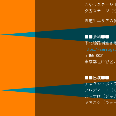
おやつステージ 15:
夕方ステージ 17:3
※芝生エリアの
■■会場■■
下北線路街空き
https://senrogai
〒155-0031
東京都世田谷区北沢
■■出演■■
チャラン・ポ・ラ
フレディーノ（
こ〜すけ（ジャ
ヤマスケ（ウォ