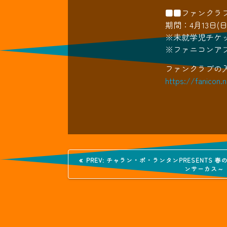
■■ファンクラ
期間：4月13日(日)
※未就学児チケ
※ファニコンア
ファンクラブの
https://fanicon.
投
過
PREV:
チャラン・ポ・ランタンPRESENTS 春
去
ンサーカス～
の
稿
投
稿:
ナ