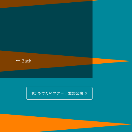
← Back
次
次:
めでたいツアー！愛知公演
の
投
稿: