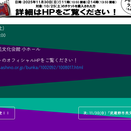
土)
:00
民文化会館 小ホール
トのオフィシャルHPをご覧ください！
shino.or.jp/bunka/1002092/1008017.html
次
決定！！
次:
11/30(日)「武蔵野
の
投
稿: