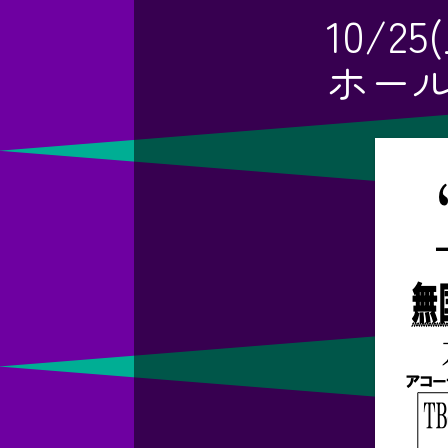
10/
ホー