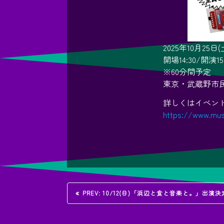
2025年10月25日(
開場14:30/開演15
※60分間予定
東京・武蔵野市
詳しくはイベン
https://www.musa
投
過
PREV:
10/12(日)「浜辺と食と音楽と。」出演
去
の
稿
投
稿: