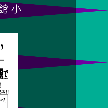
館 小
！