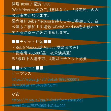
開場 18:00 / 開演 19:00
Bébé Medusa席のご用意はなく、「指定席」のみ
のご案内となります。
昼公演にBébé Medusaを持ちこみご参加して、夜
公演もご参加する場合はBébé Medusaをお預かり
できるクロークをご用意します。
■■チケット料金■■
・Bébé Medusa席 ¥5,500[昼公演のみ]
・指定席 ¥5,500 [昼、夜公演共通]
※3歳以下入場不可、4歳以上チケット必要
■■チケット■■
イープラス
https://eplus.jp/sf/detail/0996700001?
P6=001&P1=0402&P59=1
ぴあ
https://t.pia.jp/pia/ticketInformation.do?
eventCd=2527408&rlsCd=002