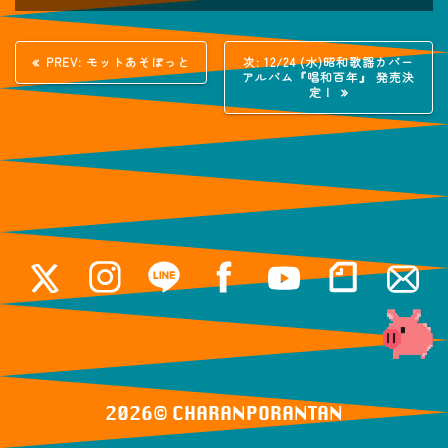
投
過
次
PREV:
モットあそぼっと
次:
12/24 (水)昭和歌謡カバー
去
の
アルバム『唱和百年』 発売決
稿
の
投
定！
投
稿:
稿:
ナ
ビ
ゲ
ー
シ
ョ
ン
2026© ️CHARANPORANTAN