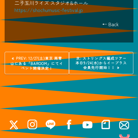
二子玉川ライズ スタジオ&ホール
https://shochumusic-festival.jp
← Back
投
過
次
PREV:
12/27(土)東京 南青
次:
ストリングス編成ツアー
去
の
本日9/24(水)からイープラス
山にある「BAROOM」にてイ
稿
の
投
会員先行開始！！
ベント開催決定！
投
稿:
稿:
ナ
ビ
ゲ
ー
シ