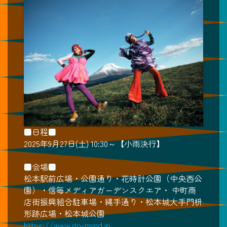
■日程■
2025年9月27日(土) 10:30～【小雨決行】
■会場■
松本駅前広場・公園通り・花時計公園（中央西公
園）・信毎メディアガーデンスクエア・ 中町商
店街振興組合駐車場・縄手通り・松本城大手門枡
形跡広場・松本城公園
https://www.go-mmd.jp