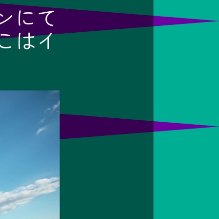
ワンにて
こはイ