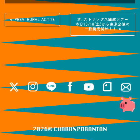
投
過
次
PREV:
RURAL ACT’25
次:
ストリングス編成ツアー
去
の
本日10/18(土)から東京公演の
稿
の
投
一般発売開始！！
投
稿:
稿:
ナ
ビ
ゲ
ー
シ
ョ
ン
2026© ️CHARANPORANTAN