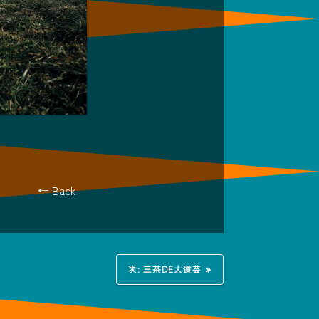
← Back
次
次:
三茶DE大道芸
の
投
稿: