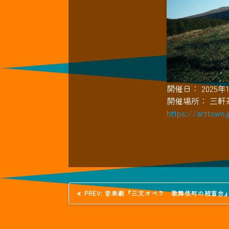
開催日： 2025
開催場所： 三
https://arttown.
投
過
PREV:
音楽劇『三文オペラ 歌舞伎町の絞首台
去
の
稿
投
稿: