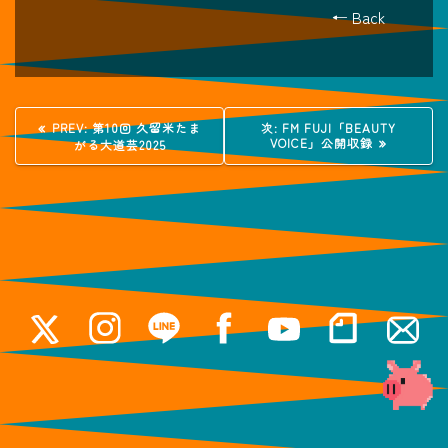
← Back
投
過
次
PREV:
第10回 久留米たま
次:
FM FUJI「BEAUTY
去
の
VOICE」公開収録
がる大道芸2025
稿
の
投
投
稿:
稿:
ナ
ビ
ゲ
ー
シ
ョ