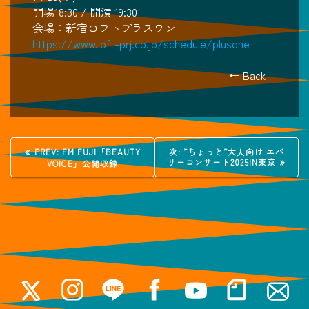
開場18:30 / 開演 19:30
会場：新宿ロフトプラスワン
https://www.loft-prj.co.jp/schedule/plusone
← Back
投
過
次
PREV:
FM FUJI「BEAUTY
次:
”ちょっと”大人向け エバ
去
の
リーコンサート2025IN東京
VOICE」公開収録
稿
の
投
投
稿:
稿:
ナ
ビ
ゲ
ー