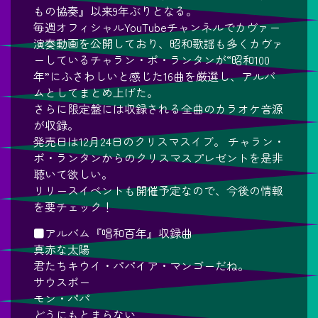
もの協奏』以来9年ぶりとなる。
毎週オフィシャルYouTubeチャンネルでカヴァー
演奏動画を公開しており、昭和歌謡も多くカヴァ
ーしているチャラン・ポ・ランタンが“昭和100
年”にふさわしいと感じた16曲を厳選し、アルバ
ムとしてまとめ上げた。
さらに限定盤には収録される全曲のカラオケ音源
が収録。
発売日は12月24日のクリスマスイブ。 チャラン・
ポ・ランタンからのクリスマスプレゼントを是非
聴いて欲しい。
リリースイベントも開催予定なので、今後の情報
を要チェック！
■アルバム『唱和百年』収録曲
真赤な太陽
君たちキウイ・パパイア・マンゴーだね。
サウスポー
モン・パパ
どうにもとまらない