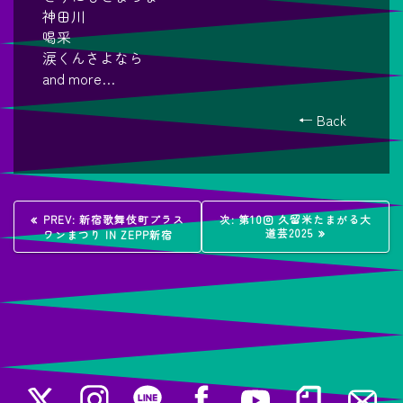
神田川
喝采
涙くんさよなら
and more…
← Back
投
過
次
PREV:
新宿歌舞伎町プラス
次:
第10回 久留米たまがる大
去
の
道芸2025
ワンまつり IN ZEPP新宿
稿
の
投
投
稿:
稿:
ナ
ビ
ゲ