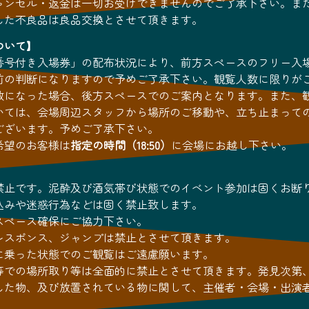
ャンセル・返金は一切お受けできませんのでご了承下さい。ま
した不良品は良品交換とさせて頂きます。
ついて】
番号付き入場券」の配布状況により、前方スペースのフリー入
前の判断になりますので予めご了承下さい。観覧人数に限りが
数になった場合、後方スペースでのご案内となります。また、
いては、会場周辺スタッフから場所のご移動や、立ち止まって
ございます。予めご了承下さい。
希望のお客様は
指定の時間（18:50）
に会場にお越し下さい。
禁止です。泥酔及び酒気帯び状態でのイベント参加は固くお断
込みや迷惑行為などは固く禁止致します。
スペース確保にご協力下さい。
レスポンス、ジャンプは禁止とさせて頂きます。
に乗った状態でのご観覧はご遠慮願います。
等での場所取り等は全面的に禁止とさせて頂きます。発見次第
した物、及び放置されている物に関して、主催者・会場・出演