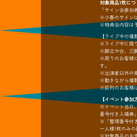
対象商品1枚に
「サイン会参加
※小春のサイン
※特典会内容は
【ライブ中の撮
※ライブ中に限
※脚立や台、三
※周りのお客様
す。
※出演者以外の
※動きながら撮
※前列のお客様
【イベント参加
※イベント当日、
番号付き入場券
※「整理番号付
一人様1枚のみ
※対象商品のお