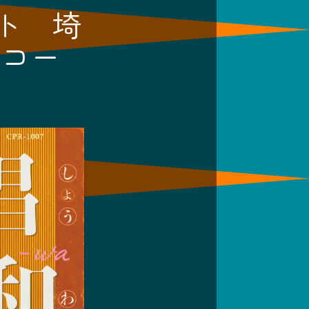
ト 埼
ーコー