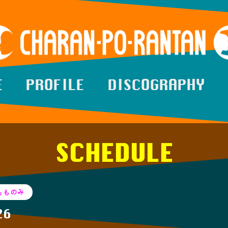
E
PROFILE
DISCOGRAPHY
SCHEDULE
もものみ
26