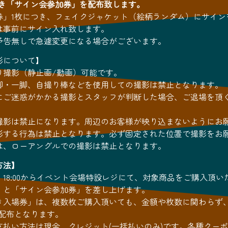
つき「サイン会参加券」を配布致します。
券」1枚につき、フェイクジャケット（絵柄ランダム）にサイン
は事前にサイン入れ致します。
予告無しで急遽変更になる場合がございます。
影について】
り撮影（静止画/動画）可能です。
脚・一脚、自撮り棒などを使用しての撮影は禁止となります。
にご迷惑がかかる撮影とスタッフが判断した場合、ご退場を頂
撮影は禁止になります。周辺のお客様が映り込まないようにお
影する行為は禁止となります。必ず固定された位置で撮影をお
は、ローアングルでの撮影は禁止となります。
方法】
18:00からイベント会場特設レジにて、対象商品をご購入頂
」と「サイン会参加券」を差し上げます。
き入場券」は、複数枚ご購入頂いても、金額や枚数に関わらず、
の配布となります。
支払い方法は現金、クレジット(一括払いのみ)です。各種クーポ