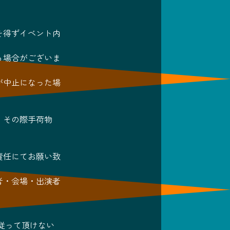
を得ずイベント内
る場合がございま
が中止になった場
。その際手荷物
。
責任にてお願い致
者・会場・出演者
従って頂けない