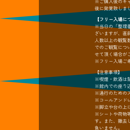
※ご購入後のキ
後に発覚致しま
【フリー入場に
※当日の「整理
ざいますが、直
人数以上の観覧
でのご観覧につ
せて頂く場合が
※フリー入場ご
【注意事項】
※喫煙・飲酒は
※館内での座り
※通行のための
※コールアンド
※脚立や台の上
※シートや荷物
す。また、撤去
負いません。