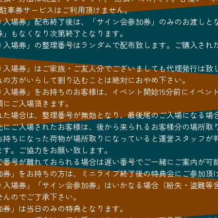
/駐車券サービスはご利用頂けません。
き入場券」配布終了後は、「サイン会参加券」のみのお渡しと
券」もなくなり次第終了となります。
き入場券」の整理番号はランダムで配布致します。ご購入され
き入場券」はご家族・ご友人分でございましても代理発行は致
れの方がいらして割り込むことは絶対におやめ下さい。
き入場券」をお持ちのお客様は、イベント開始15分前にイベン
順にご入場頂きます。
れた場合は、整理番号が無効となり、最後尾のご入場になる場
先にご入場されたお客様は、後から来られるお客様分の場所取
お持ちになった荷物が場所取りになっていると運営スタッフが
ます。ご協力をお願い致します。
で番号が離れておられる場合は遅い番号でご一緒にご案内が可
加券」をお持ちの方は、ミニライブ終了後の特典会にご参加頂
き入場券」「サイン会参加券」はいかなる場合（紛失・盗難等
せんのでご了承下さい。
加券」は当日のみの特典となります。