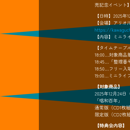
売記念イベント
【日時】2025年12月
【会場】アリオ川
https://kawaguch
【内容】ミニラ
【タイムテーブ
18:00…対象
18:45…「整
18:50…フリー
19:00…ミニラ
【対象商品】
2025年12月24
「唱和百年」
通常版（CD1枚組：
限定版（CD2枚組：
【特典会内容】