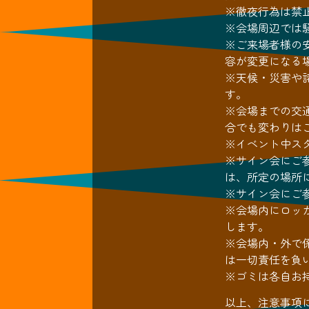
※徹夜行為は禁
※会場周辺では
※ご来場者様の
容が変更になる
※天候・災害や
す。
※会場までの交
合でも変わりは
※イベント中ス
※サイン会にご
は、所定の場所
※サイン会にご
※会場内にロッ
します。
※会場内・外で
は一切責任を負
※ゴミは各自お
以上、注意事項