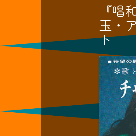
『唱
玉・
ト