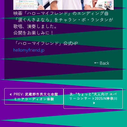
映画「ハローマイフレンド」のエンディング曲
「涙くんさよなら」をチャラン・ポ・ランタンが
歌唱、演奏しました。
公開をお楽しみに！
「ハローマイフレンド」公式HP
hellomyfriend.jp
← Back
投
過
次
PREV:
武蔵野市民文化会館
次:
”ちょっと”大人向け エバ
去
の
リーコンサート2025IN神奈川
ミニアコーディオン体験
稿
の
投
投
稿:
稿:
ナ