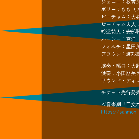
ジェニー：秋吉
ポリー：もも（
ピーチャム：⼤
ピーチャム夫⼈
吟遊詩⼈：安部
ルーシー：真洋
フィルチ：星⽥
ブラウン：渡部豪
演奏・編曲：⼤野由美
演奏：⼩⽥朋美 
サウンド・ディレ
チケット先⾏発売：2
＜⾳楽劇「三⽂
https://sanmon