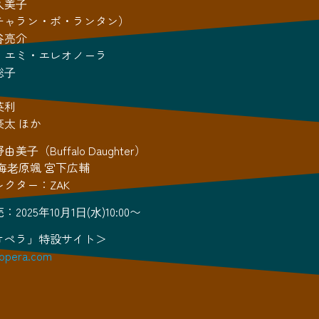
久美⼦
チャラン・ポ・ランタン）
⾕亮介
：エミ・エレオノーラ
聡⼦
英利
太 ほか
⼦（Buffalo Daughter）
海⽼原颯 宮下広輔
クター：ZAK
025年10⽉1⽇(⽔)10:00〜
オペラ」特設サイト＞
-opera.com