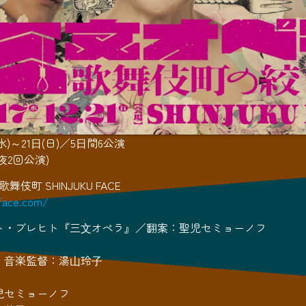
⽇(水)～21⽇(日)／5⽇間6公演
夜2回公演)
伎町 SHINJUKU FACE
-face.com/
ト・ブレヒト『三⽂オペラ』／翻案：聖児セミョーノフ
・⾳楽監督：湯⼭玲⼦
児セミョーノフ