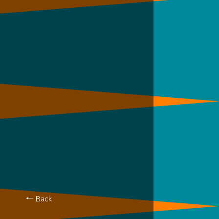
← Back