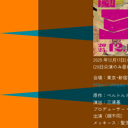
2025 年12⽉17
(20⽇公演のみ昼
会場：東京･新宿歌舞
https://shinjuku
原作：ベルトル
演出：三浦基
プロデューサー
出演（順不同）
メッキース：聖