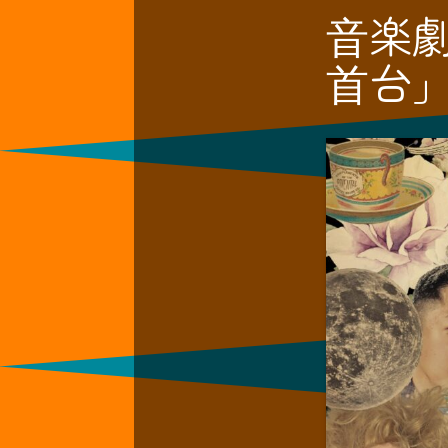
⾳楽
⾸台