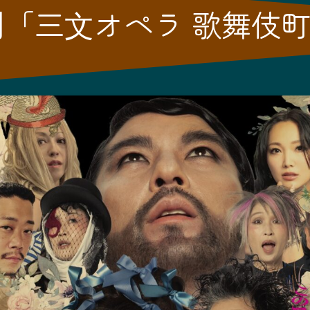
劇「三⽂オペラ 歌舞伎
」