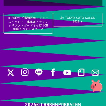
投
過
次
PREV:
『唱和百年』リリー
次:
TOKYO AUTO SALON
去
の
2026
スイベント 北海道・ヴィレ
稿
の
投
ッジヴァンガードさっぽろ東
投
稿:
急店イベントスペース
稿:
ナ
ビ
ゲ
ー
シ
ョ
ン
2026© ️CHARANPORANTAN