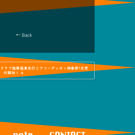
← Back
ァンクラブ超乗組員先行とアコーディオン持参席1次受
付開始！