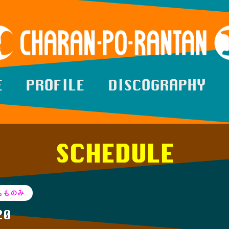
E
PROFILE
DISCOGRAPHY
SCHEDULE
もものみ
20