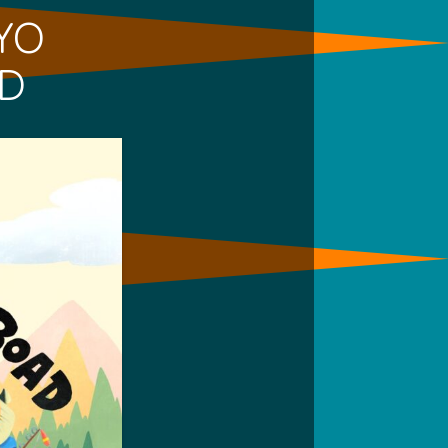
YO
AD