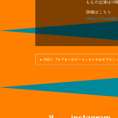
ももの出演は11
詳細はこちら
https://funky80
投
過
PREV:
『オプカンのテーマ～タイヤはオプカン～
去
の
稿
投
稿:
ナ
ビ
ゲ