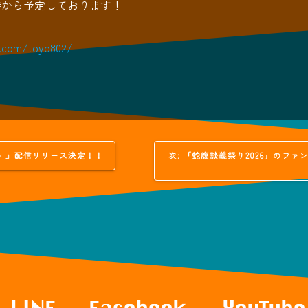
時から予定しております！
2.com/toyo802/
次
 』配信リリース決定！！
次:
「蛇腹談義祭り2026」のフ
の
投
稿: