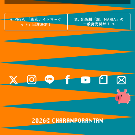
投
過
次
PREV:
「東京ナイトマーケ
次:
音楽劇「超、MARIA」の
去
の
一般発売開始！
ット」出演決定！
稿
の
投
投
稿:
稿:
ナ
ビ
ゲ
ー
シ
ョ
ン
2026© ️CHARANPORANTAN