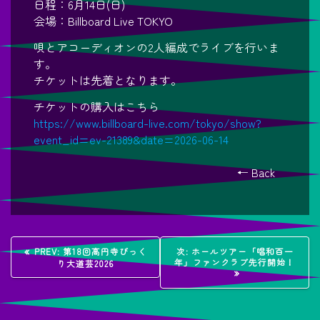
日程：6月14日(日)
会場：Billboard Live TOKYO
唄とアコーディオンの2人編成でライブを行いま
す。
チケットは先着となります。
チケットの購入はこちら
https://www.billboard-live.com/tokyo/show?
event_id=ev-21389&date=2026-06-14
← Back
投
過
次
PREV:
第18回高円寺びっく
次:
ホールツアー「唱和百一
去
の
年」ファンクラブ先行開始！
り大道芸2026
稿
の
投
投
稿:
稿:
ナ