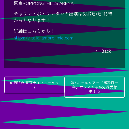
東京ROPPONGI HILLS ARENA
チャラン・ポ・ランタンの出演は6月7日(日)16時
からとなります！
詳細はこちらから！
https://italia-amore-mio.com
← Back
投
過
次
PREV:
東京ナイトマーケッ
次:
ホールツアー「唱和百一
去
の
年」オフィシャル先行受付
ト
稿
の
投
中！
投
稿:
稿:
ナ
ビ