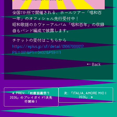
全国7か所で開催される、ホールツアー「唱和百
一年」のオフィシャル先行受付中！
昭和歌謡のカヴァーアルバム「唱和百年」の収録
曲もバンド編成で披露します。
チケットの受付はこちらから
https://eplus.jp/sf/detail/0996700001?
P6=001&P1=0402&P59=1
← Back
投
過
次
PREV:
「蛇腹談義祭り
次:
「ITALIA, AMORE MIO！
去
の
2026」
2026」のプレイガイド1次先
稿
の
投
行開始！
投
稿:
稿:
ナ