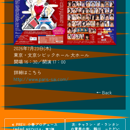
2026年7月23日(木)
東京・文京シビックホール 大ホール
開場 16：30／開演 17：00
詳細はこちら
http://www.paris-sai.com/
← Back
投
過
次
PREV:
小春プロデュース
次:
チャラン・ポ・ランタン
去
の
の青春の街、鶴川 ～ただい
「BÉBÉ MEDUSA」第2弾、