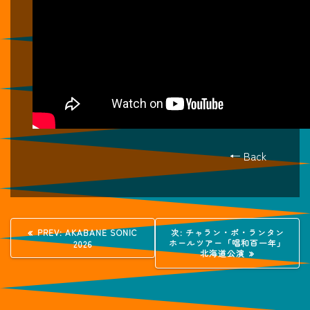
← Back
投
過
次
PREV:
AKABANE SONIC
次:
チャラン・ポ・ランタン
去
の
ホールツアー「唱和百一年」
2026
稿
の
投
北海道公演
投
稿:
稿:
ナ