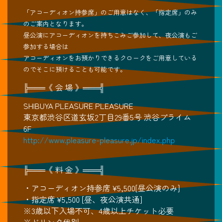
「アコーディオン持参席」のご用意はなく、「指定席」のみ
のご案内となります。
昼公演にアコーディオンを持ちこみご参加して、夜公演もご
参加する場合は
アコーディオンをお預かりできるクロークをご用意している
のでそこに預けることも可能です。
╠═══《 会 場 》═══╣
SHIBUYA PLEASURE PLEASURE
東京都渋谷区道玄坂2丁目29番5号 渋谷プライム
6F
http://www.pleasure-pleasure.jp/index.php
╠═══《 料 金 》═══╣
・アコーディオン持参席 ¥5,500[昼公演のみ]
・指定席 ¥5,500 [昼、夜公演共通]
※3歳以下入場不可、4歳以上チケット必要