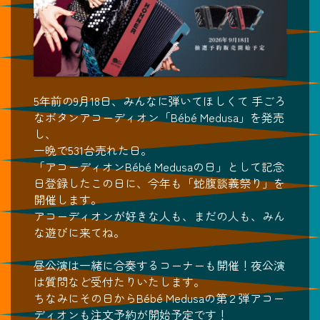
5年前の9月18日、みんなに弾いてほしくて 手ごろ
なボタンアコーディオン「Bébé Medusa」を発売
し、
一晩で531台売れた日。
「アコーディオンBébé Medusaの日」として記念
日登録したこの日に、今年も「蛇腹談義祭り」を
開催します。
アコーディオンが好きな人も、まだの人も、みん
な遊びに来てね。
昼公演は一緒に合奏するコーナーも開催！夜公演
は質問など受付たりいたします。
ちなみにその日からBébé Medusaの第２弾アコー
ディオンも注文予約が開始予定です！