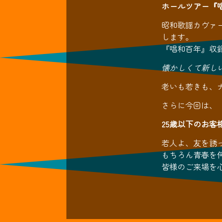
ホールツアー『
昭和歌謡カヴァ
します。
『唱和百年』収
懐かしくて新し
老いも若きも、
さらに今回は、
25歳以下のお客様
若人よ、友を誘
もちろん青春を
皆様のご来場を