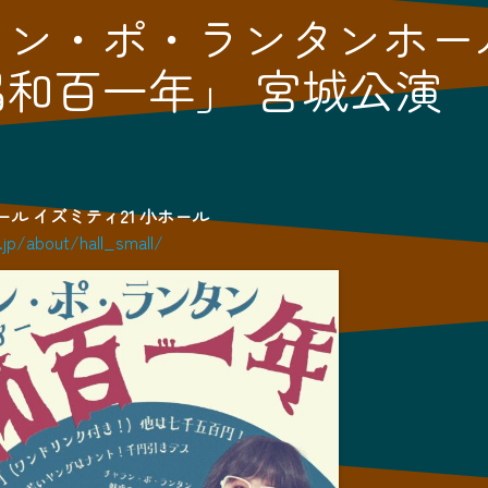
ラン・ポ・ランタンホー
唱和百一年」 宮城公演
ール イズミティ21 小ホール
1.jp/about/hall_small/