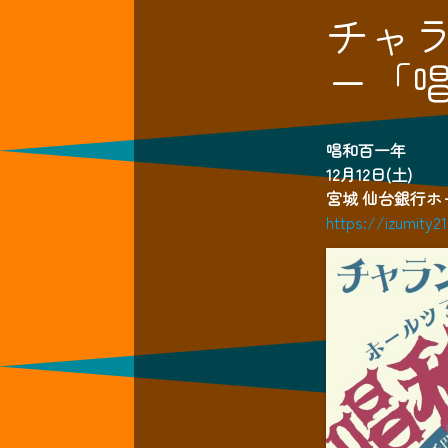
チャ
ー「
唱和百一年
12月12日(土)
宮城 仙台銀行ホ
https://izumity2