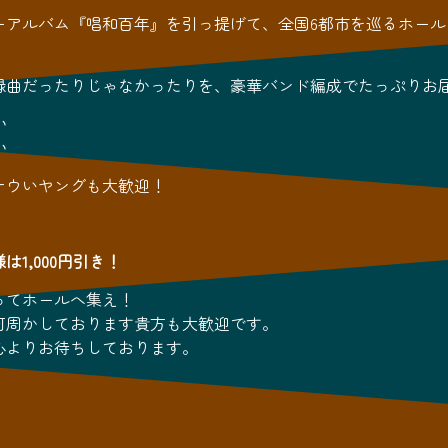
ーアルバム『唱和百年』を引っ提げて、全国6都市を巡るホール
録曲だったりじゃなかったりを、豪華バンド編成でたっぷりお
い
い
ナウいヤングも大歓迎！
は1,000円引き！
ってホールへ集え！
何周かしております貴方も大歓迎です。
心よりお待ちしております。