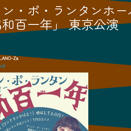
ラン・ポ・ランタンホー
唱和百一年」 東京公演
LANO-Za
.jp