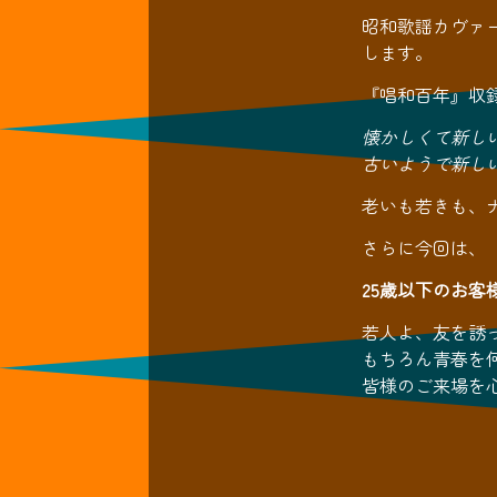
昭和歌謡カヴァ
します。
『唱和百年』収
懐かしくて新し
古いようで新し
老いも若きも、
さらに今回は、
25歳以下のお客様
若人よ、友を誘
もちろん青春を
皆様のご来場を