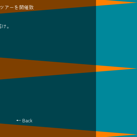
ツアーを開催致
届け。
← Back