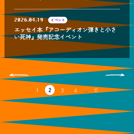
2026.04.19
イベント
エッセイ本『アコーディオン弾きと小さ
い死神』発売記念イベント
投
稿
固
固
固
固
固
2
1
3
4
…
11
ナ
定
定
定
定
定
ペ
ペ
ペ
ペ
ビ
ペ
ー
ー
ー
ー
ジ
ジ
ジ
ジ
ー
ゲ
ジ