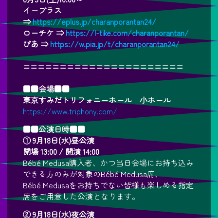
イープラス
⇒
https://eplus.jp/charanporantan24/
ローチケ ⇒
https://l-tike.com/charanporantan/
ぴあ ⇒
https://w.pia.jp/t/charanporantan24/
======================
■■会場■■
東京すみだトリフォニーホール 小ホール
https://www.triphony.com/
■■公演日時■■
① 9月18日(水)昼公演
開場 13:00 / 開演 14:00
Bébé Medusa購入者、かつ当日会場にお持ち込み
できる方のみが対象のBébé Medusa席、
Bébé Medusaをお持ちでない皆様も楽しめる指定
席をご用意した公演となります。
② 9月18日(水)夜公演