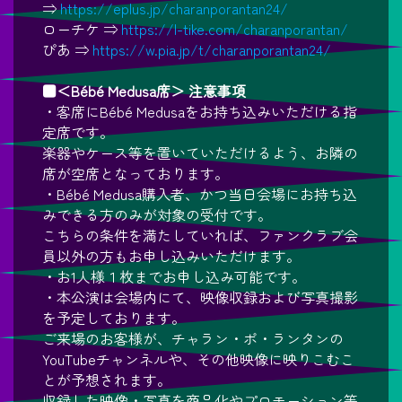
⇒
https://eplus.jp/charanporantan24/
ローチケ ⇒
https://l-tike.com/charanporantan/
ぴあ ⇒
https://w.pia.jp/t/charanporantan24/
■＜Bébé Medusa席＞ 注意事項
・客席にBébé Medusaをお持ち込みいただける指
定席です。
楽器やケース等を置いていただけるよう、お隣の
席が空席となっております。
・Bébé Medusa購入者、かつ当日会場にお持ち込
みできる方のみが対象の受付です。
こちらの条件を満たしていれば、ファンクラブ会
員以外の方もお申し込みいただけます。
・お1人様１枚までお申し込み可能です。
・本公演は会場内にて、映像収録および写真撮影
を予定しております。
ご来場のお客様が、チャラン・ポ・ランタンの
YouTubeチャンネルや、その他映像に映りこむこ
とが予想されます。
収録した映像・写真を商品化やプロモーション等