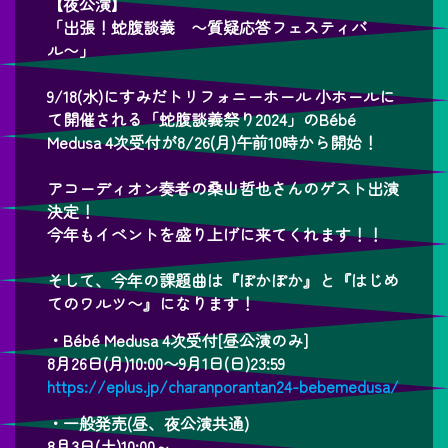
【夜公演】
「出張！蛇腹談義 〜質疑応答フェスティバ
ル〜」
9/18(水)にすみだトリフォニーホール 小ホールに
て開催される「蛇腹談義祭り2024」のBébé
Medusa 4次受付が8/26(月)午前10時から開始！
アコーディオン奏者の桑山哲也さんのゲスト出演
決定！
今年もイベントを盛り上げに来てくれます！！
そして、今年の課題曲は『ぽかぽか』と『はじめ
てのワルツ〜』になります！
・Bébé Medusa 4次受付[昼公演のみ]
8月26日(月)10:00〜9月1日(日)23:59
https://eplus.jp/charanporantan24-bebemedusa/
・一般発売(昼、夜公演共通)
8月3日(土)10:00～