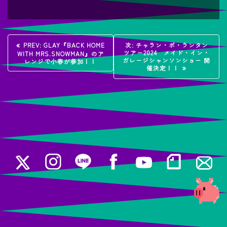
投
過
次
PREV:
GLAY『BACK HOME
次:
チャラン・ポ・ランタン
去
の
ツアー2024 メイド・イン・
WITH MRS.SNOWMAN』のア
稿
の
投
ガレージシャンソンショー 開
レンジで小春が参加！！
投
稿:
催決定！！
稿:
ナ
ビ
ゲ
ー
シ
ョ
ン