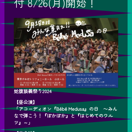
付 8/26(月)開始！
蛇腹談義祭り2024
【昼公演】
「アコーディオン『Bébé Medusa』の日 〜みん
なで弾こう！『ぽかぽか』と『はじめてのワル
ツ』～」