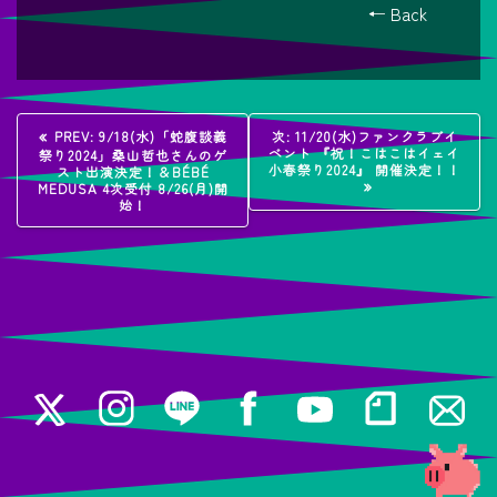
← Back
投
過
次
PREV:
9/18(水)「蛇腹談義
次:
11/20(水)ファンクラブイ
去
の
ベント 『祝！こはこはイェイ
祭り2024」桑山哲也さんのゲ
稿
の
投
小春祭り2024』 開催決定！！
スト出演決定！＆BÉBÉ
投
稿:
MEDUSA 4次受付 8/26(月)開
稿:
始！
ナ
ビ
ゲ
ー
シ
ョ