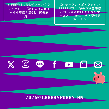
投
過
次
PREV:
11/20(水)ファンクラ
次:
チャラン・ポ・ランタン
去
の
PRESENTS 「秋のブタ音楽祭
ブイベント 『祝！こはこはイ
稿
の
投
2024 ～空き地DEランタンサ
ェイ小春祭り2024』 開催決
投
稿:
ーカス～」芝生エリア受付開
定！！
稿:
始！！
ナ
ビ
ゲ
ー
シ
ョ
ン
2026© ️CHARANPORANTAN