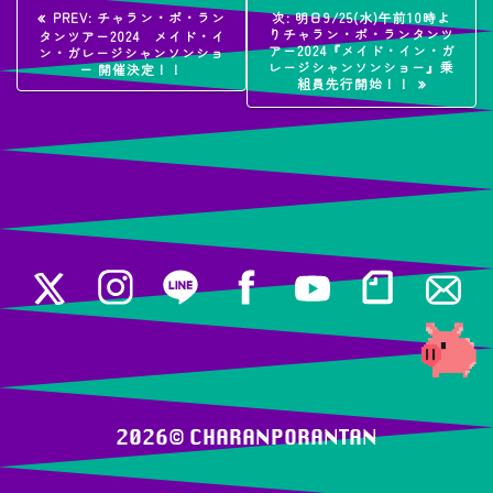
投
過
次
PREV:
チャラン・ポ・ラン
次:
明日9/25(水)午前10時よ
去
の
りチャラン・ポ・ランタンツ
タンツアー2024 メイド・イ
稿
の
投
アー2024『メイド・イン・ガ
ン・ガレージシャンソンショ
投
稿:
レージシャンソンショー』乗
ー 開催決定！！
稿:
組員先行開始！！
ナ
ビ
ゲ
ー
シ
ョ
ン
2026© ️CHARANPORANTAN