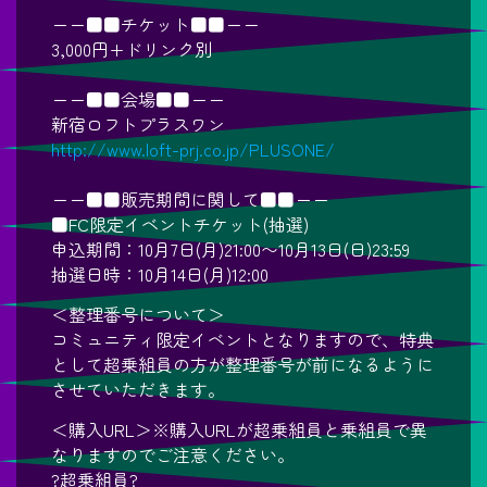
ーー■■チケット■■ーー
3,000円+ドリンク別
ーー■■会場■■ーー
新宿ロフトプラスワン
http://www.loft-prj.co.jp/PLUSONE/
ーー■■販売期間に関して■■ーー
■FC限定イベントチケット(抽選)
申込期間：10月7日(月)21:00〜10月13日(日)23:59
抽選日時：10月14日(月)12:00
＜整理番号について＞
コミュニティ限定イベントとなりますので、特典
として超乗組員の方が整理番号が前になるように
させていただきます。
＜購入URL＞※購入URLが超乗組員と乗組員で異
なりますのでご注意ください。
?超乗組員?