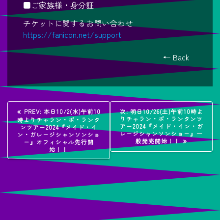
■ご家族様・身分証
チケットに関するお問い合わせ
https://fanicon.net/support
← Back
投
過
次
PREV:
本日10/2(水)午前10
次:
明日10/26(土)午前10時よ
去
の
りチャラン・ポ・ランタンツ
時よりチャラン・ポ・ランタ
稿
の
投
アー2024『メイド・イン・ガ
ンツアー2024『メイド・イ
投
稿:
レージシャンソンショー』一
ン・ガレージシャンソンショ
稿:
般発売開始！！
ー』オフィシャル先行開
ナ
始！！
ビ
ゲ
ー