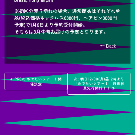
※初回分売り切れの場合、通常商品はそれぞれ単
品(税込価格ネックレス6380円、ヘアピン3080円
予定)で1月6日より予約受付開始。
そちらは3月中旬お届けの予定となります。
← Back
投
過
次
PREV:
めでたいツアー！開
次:
明日12/30(月)昼12時より
去
の
「めでたいツアー！」超乗組
催決定
稿
の
投
員先行開始！！
投
稿:
稿:
ナ
ビ
ゲ