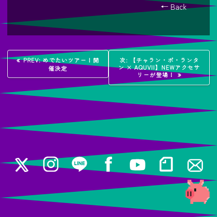
← Back
投
過
次
PREV:
めでたいツアー！開
次:
【チャラン・ポ・ランタ
去
の
ン × AQUVII】NEWアクセサ
催決定
稿
の
投
リーが登場！
投
稿:
稿:
ナ
ビ
ゲ
ー
シ
ョ