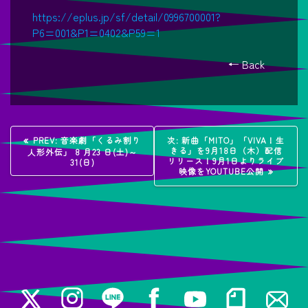
https://eplus.jp/sf/detail/0996700001?
P6=001&P1=0402&P59=1
← Back
投
過
次
PREV:
音楽劇「くるみ割り
次:
新曲「MITO」「VIVA！生
去
の
きる」を9月18日（木）配信
人形外伝」 8 月23 日(土)～
稿
の
投
リリース！9月1日よりライブ
31(日)
投
稿:
映像をYOUTUBE公開
稿:
ナ
ビ
ゲ
ー