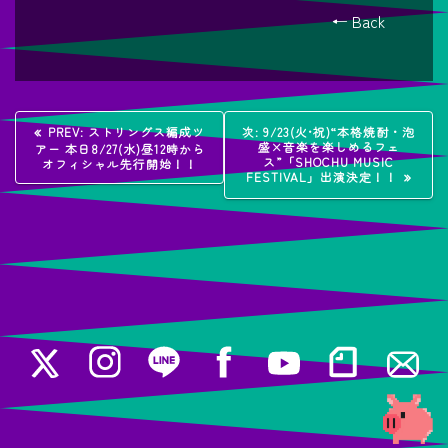
← Back
投
過
次
PREV:
ストリングス編成ツ
次:
9/23(火•祝)“本格焼酎・泡
去
の
盛×音楽を楽しめるフェ
アー 本日8/27(水)昼12時から
稿
の
投
ス”「SHOCHU MUSIC
オフィシャル先行開始！！
投
稿:
FESTIVAL」出演決定！！
稿:
ナ
ビ
ゲ
ー
シ
ョ